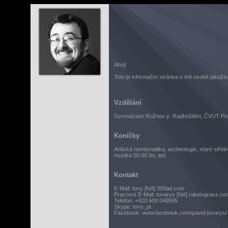
Ahoj!
Toto je informační stránka o mé osobě jakožt
Vzdělání
Gymnázium Rožnov p. Radhoštěm, ČVUT Prah
Koníčky
Antická numismatika, archeologie, staré střeln
muzika 50-60 let, atd.
Kontakt
E-Mail: tovy [NA] 300ad.com
Pracovní E-Mail: tovarys [NA] rakeingrass.co
Telefon: +420 608 049595
Skype: tovy_pt
Facebook: www.facebook.com/pavel.tovarys/