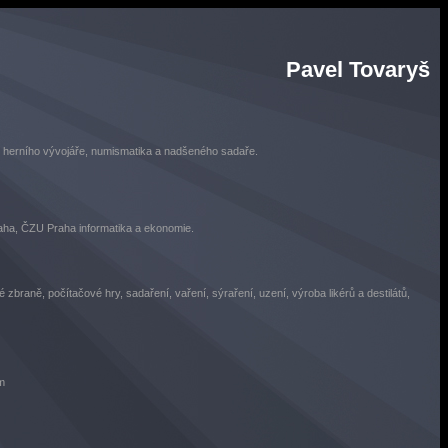
Pavel Tovaryš
o herního vývojáře, numismatika a nadšeného sadaře.
a, ČZU Praha informatika a ekonomie.
é zbraně, počítačové hry, sadaření, vaření, sýraření, uzení, výroba likérů a destilátů,
m