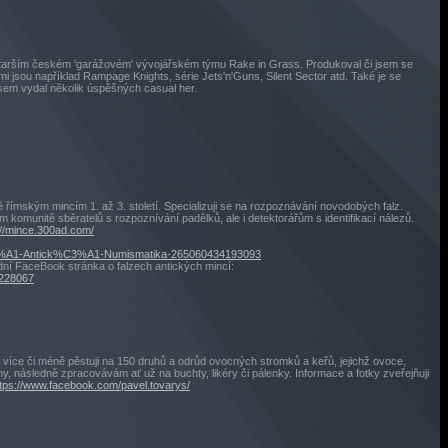
starším českém 'garážovém' vývojářském týmu Rake in Grass. Produkoval či jsem se
nimi jsou například Rampage Knights, série Jets'n'Guns, Silent Sector atd. Také je se
em vydal několik úspěšných casual her.
 římským mincím 1. až 3. století. Specializuji se na rozpoznávání novodobých falz.
m komunitě sběratelů s rozpoznívání padělků, ale i detektorářům s identifikací nálezů.
://mince.300ad.com/
C5%A1-Antick%C3%A1-Numismatika-265060434193093
ní FaceBook stránka o falzech antických mincí:
3228067
 více či méně pěstuji na 150 druhů a odrůd ovocných stromků a keřů, jejichž ovoce,
, následně zpracovávám ať už na buchty, likéry či pálenky. Informace a fotky zveřejňuji
ttps://www.facebook.com/pavel.tovarys/